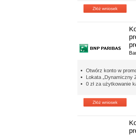
Złóż wniosek
Ko
pr
pr
Ba
Otwórz konto w promoc
Lokata „Dynamiczny 
0 zł za użytkowanie k
Złóż wniosek
Ko
p