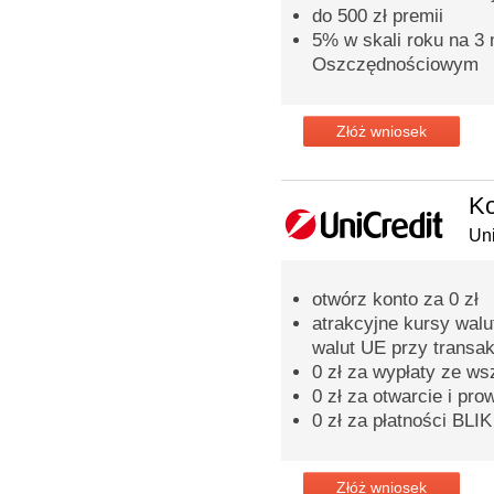
do 500 zł premii
5% w skali roku na 3
Oszczędnościowym
Złóż wniosek
Ko
Uni
otwórz konto za 0 zł
atrakcyjne kursy walu
walut UE przy transak
0 zł za wypłaty ze w
0 zł za otwarcie i pr
0 zł za płatności BLIK
Złóż wniosek