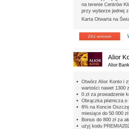
na terenie Centrów Kl
przy wyborze jednej z 
Karta Otwarta na Świa
Złóż wniosek
Alior K
Alior Ban
Otwórz Alior Konto i 
wartości nawet 1300 z
0 zł za prowadzenie 
Obrączka płatnicza o 
6% na Koncie Oszczęd
miesiące do 50 000 zł
Bonus do 800 zł za a
użyj kodu PREMIA2026