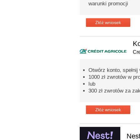
warunki promocji
Złóż wniosek
Ko
Cre
Otwórz konto, spełnij 
1000 zł zwrotów w pr
lub
300 zł zwrotów za za
Złóż wniosek
Nes