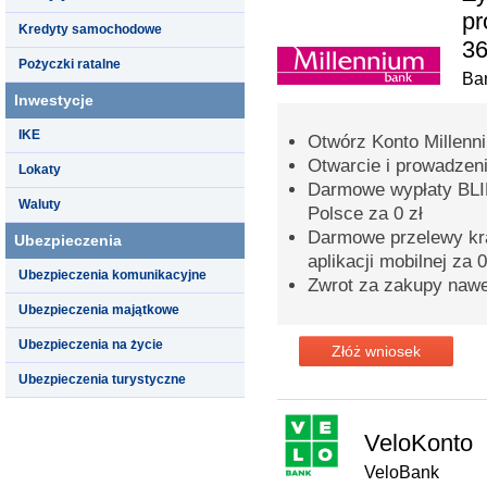
pr
Kredyty samochodowe
36
Pożyczki ratalne
Ba
Inwestycje
IKE
Otwórz Konto Millenni
Otwarcie i prowadzeni
Lokaty
Darmowe wypłaty BLI
Waluty
Polsce za 0 zł
Darmowe przelewy kra
Ubezpieczenia
aplikacji mobilnej za 0
Ubezpieczenia komunikacyjne
Zwrot za zakupy naw
Ubezpieczenia majątkowe
Ubezpieczenia na życie
Złóż wniosek
Ubezpieczenia turystyczne
VeloKonto
VeloBank