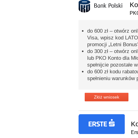
Ko
PKO
do 600 zł – otwórz on
Visa, wpisz kod LATO 
promocji „Letni Bonus
do 300 zł – otwórz on
lub PKO Konto dla Mł
spełnijcie pozostałe 
do 600 zł kodu rabat
spełnieniu warunków 
Złóż wniosek
Ko
Er