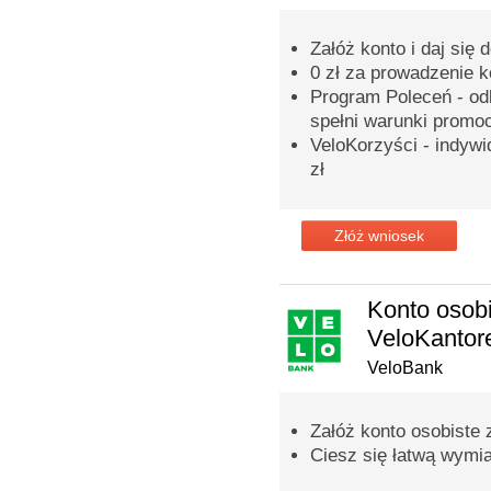
Załóż konto i daj się 
0 zł za prowadzenie 
Program Poleceń - odb
spełni warunki promoc
VeloKorzyści - indyw
zł
Złóż wniosek
Konto osobi
VeloKanto
VeloBank
Załóż konto osobiste
Ciesz się łatwą wymi