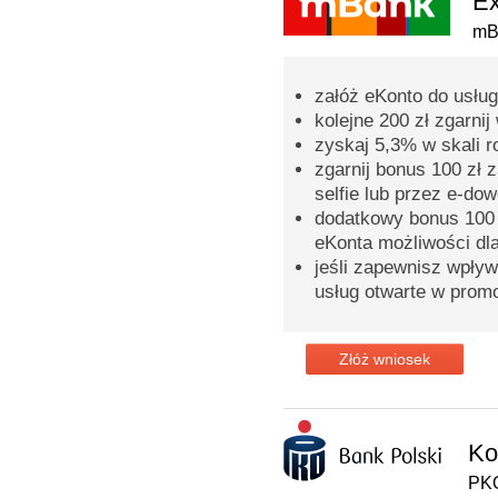
Ex
mB
załóż eKonto do usług
kolejne 200 zł zgarni
zyskaj 5,3% w skali r
zgarnij bonus 100 zł 
selfie lub przez e-do
dodatkowy bonus 100 z
eKonta możliwości dl
jeśli zapewnisz wpły
usług otwarte w prom
Złóż wniosek
Ko
PKO