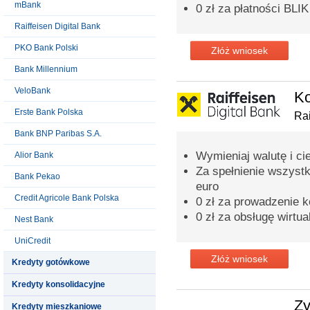
mBank
0 zł za płatności BLIK
Raiffeisen Digital Bank
PKO Bank Polski
Złóż wniosek
Bank Millennium
VeloBank
K
Erste Bank Polska
Rai
Bank BNP Paribas S.A.
Wymieniaj walutę i ci
Alior Bank
Za spełnienie wszyst
Bank Pekao
euro
Credit Agricole Bank Polska
0 zł za prowadzenie k
0 zł za obsługę wirtua
Nest Bank
UniCredit
Złóż wniosek
Kredyty gotówkowe
Kredyty konsolidacyjne
Zy
Kredyty mieszkaniowe