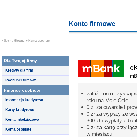
Konto firmowe
finanse prz
Strona Główna
Konta osobiste
Dla Twojej firmy
eK
Kredyty dla firm
mB
Rachunki firmowe
Finanse osobiste
załóż konto i zyskaj 
roku na Moje Cele
Informacja kredytowa
0 zł za otwarcie i pr
Karty kredytowe
0 zł za wypłaty ze w
Konta młodzieżowe
300 zł i wypłaty z ba
0 zł za kartę przy łąc
Konta osobiste
w miesiącu