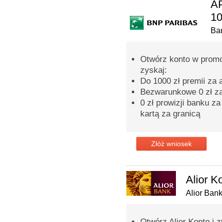
AP
10
Ba
Otwórz konto w prom
zyskaj:
Do 1000 zł premii za
Bezwarunkowe 0 zł za
0 zł prowizji banku z
kartą za granicą
Złóż wniosek
Alior K
Alior Ban
Otwórz Alior Konto i 