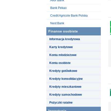
Alior Bank
Bank Pekao
Credit Agricole Bank Polska
Nest Bank
Finanse osobiste
Informacja kredytowa
Karty kredytowe
Konta młodzieżowe
Konta osobiste
Kredyty gotówkowe
Kredyty konsolidacyjne
Kredyty mieszkaniowe
Kredyty samochodowe
Pożyczki ratalne
Inwestycje