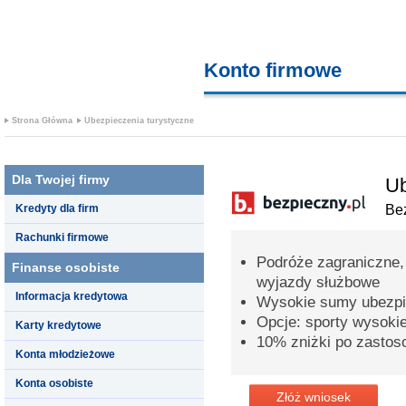
Konto firmowe
finanse prz
Strona Główna
Ubezpieczenia turystyczne
Dla Twojej firmy
Ub
Kredyty dla firm
Bez
Rachunki firmowe
Podróże zagraniczne,
Finanse osobiste
wyjazdy służbowe
Informacja kredytowa
Wysokie sumy ubezpi
Opcje: sporty wysoki
Karty kredytowe
10% zniżki po zastos
Konta młodzieżowe
Konta osobiste
Złóż wniosek