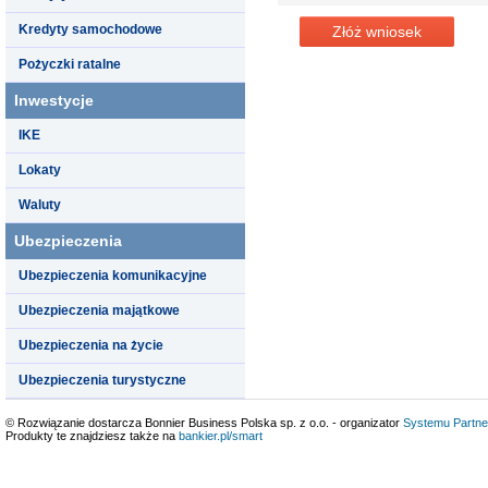
Kredyty samochodowe
Złóż wniosek
Pożyczki ratalne
Inwestycje
IKE
Lokaty
Waluty
Ubezpieczenia
Ubezpieczenia komunikacyjne
Ubezpieczenia majątkowe
Ubezpieczenia na życie
Ubezpieczenia turystyczne
© Rozwiązanie dostarcza Bonnier Business Polska sp. z o.o. - organizator
Systemu Partne
Produkty te znajdziesz także na
bankier.pl/smart