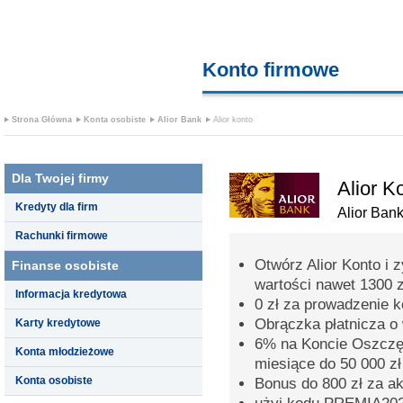
Konto firmowe
finanse prz
Strona Główna
Konta osobiste
Alior Bank
Alior konto
Dla Twojej firmy
Alior K
Kredyty dla firm
Alior Ban
Rachunki firmowe
Otwórz Alior Konto i 
Finanse osobiste
wartości nawet 1300 z
Informacja kredytowa
0 zł za prowadzenie 
Obrączka płatnicza o 
Karty kredytowe
6% na Koncie Oszczęd
Konta młodzieżowe
miesiące do 50 000 zł
Konta osobiste
Bonus do 800 zł za a