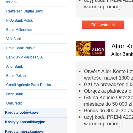
użyj kodu PREMIA2026
mBank
warunki promocji
Raiffeisen Digital Bank
PKO Bank Polski
Złóż wniosek
Bank Millennium
VeloBank
Alior K
Erste Bank Polska
Alior Ban
Bank BNP Paribas S.A.
Alior Bank
Otwórz Alior Konto i 
Bank Pekao
wartości nawet 1300 z
0 zł za prowadzenie 
Credit Agricole Bank Polska
Obrączka płatnicza o 
Nest Bank
6% na Koncie Oszczęd
UniCredit
miesiące do 50 000 zł
Bonus do 800 zł za a
Kredyty gotówkowe
użyj kodu PREMIA2026
Kredyty konsolidacyjne
warunki promocji
Kredyty mieszkaniowe